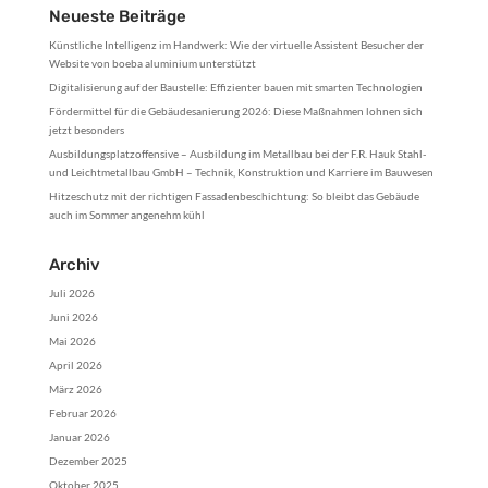
Neueste Beiträge
Künstliche Intelligenz im Handwerk: Wie der virtuelle Assistent Besucher der
Website von boeba aluminium unterstützt
Digitalisierung auf der Baustelle: Effizienter bauen mit smarten Technologien
Fördermittel für die Gebäudesanierung 2026: Diese Maßnahmen lohnen sich
jetzt besonders
Ausbildungsplatzoffensive – Ausbildung im Metallbau bei der F.R. Hauk Stahl-
und Leichtmetallbau GmbH – Technik, Konstruktion und Karriere im Bauwesen
Hitzeschutz mit der richtigen Fassadenbeschichtung: So bleibt das Gebäude
auch im Sommer angenehm kühl
Archiv
Juli 2026
Juni 2026
Mai 2026
April 2026
März 2026
Februar 2026
Januar 2026
Dezember 2025
Oktober 2025