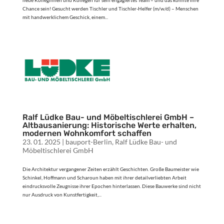
Chance sein! Gesucht werden Tischler und Tischler-Helfer (m/w/d) – Menschen
mit handwerklichem Geschick, einem...
Ralf Lüdke Bau- und Möbeltischlerei GmbH –
Altbausanierung: Historische Werte erhalten,
modernen Wohnkomfort schaffen
23. 01. 2025
|
bauport-Berlin
,
Ralf Lüdke Bau- und
Möbeltischlerei GmbH
Die Architektur vergangener Zeiten erzählt Geschichten. Große Baumeister wie
Schinkel, Hoffmann und Scharoun haben mit ihrer detailverliebten Arbeit
eindrucksvolle Zeugnisse ihrer Epochen hinterlassen. Diese Bauwerke sind nicht
nur Ausdruck von Kunstfertigkeit,...