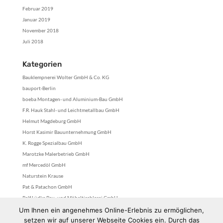
Februar 2019
Januar 2019
November 2018
Juli 2018
Kategorien
Bauklempnerei Wolter GmbH & Co. KG
bauport-Berlin
boeba Montagen- und Aluminium-Bau GmbH
F.R. Hauk Stahl- und Leichtmetallbau GmbH
Helmut Magdeburg GmbH
Horst Kasimir Bauunternehmung GmbH
K. Rogge Spezialbau GmbH
Marotzke Malerbetrieb GmbH
mf Mercedöl GmbH
Naturstein Krause
Pat & Patachon GmbH
Ralf Lüdke Bau- und Möbeltischlerei GmbH
stefan fittkau gmbh
Um Ihnen ein angenehmes Online-Erlebnis zu ermöglichen,
setzen wir auf unserer Webseite Cookies ein. Durch das
Tischlerei Royek GmbH