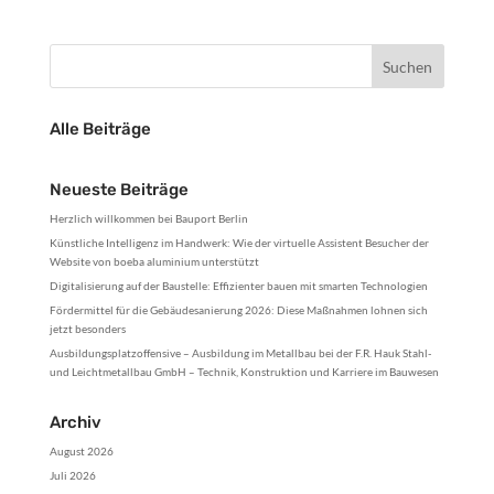
Alle Beiträge
Neueste Beiträge
Herzlich willkommen bei Bauport Berlin
Künstliche Intelligenz im Handwerk: Wie der virtuelle Assistent Besucher der
Website von boeba aluminium unterstützt
Digitalisierung auf der Baustelle: Effizienter bauen mit smarten Technologien
Fördermittel für die Gebäudesanierung 2026: Diese Maßnahmen lohnen sich
jetzt besonders
Ausbildungsplatzoffensive – Ausbildung im Metallbau bei der F.R. Hauk Stahl-
und Leichtmetallbau GmbH – Technik, Konstruktion und Karriere im Bauwesen
Archiv
August 2026
Juli 2026