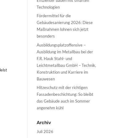
Effizienter bauen mit smarten
Technologien
Fördermittel für die
Gebäudesanierung 2026: Diese
Maßnahmen lohnen sich jetzt
besonders
Ausbildungsplatzoffensive –
Ausbildung im Metallbau bei der
F.R. Hauk Stahl- und
Leichtmetallbau GmbH – Technik,
elst
Konstruktion und Karriere im
Bauwesen
Hitzeschutz mit der richtigen
Fassadenbeschichtung: So bleibt
das Gebäude auch im Sommer
angenehm kühl
Archiv
Juli 2026