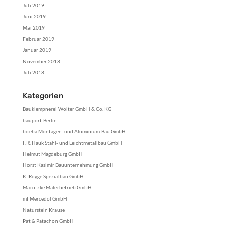
Juli 2019
Juni 2019
Mai 2019
Februar 2019
Januar 2019
November 2018
Juli 2018
Kategorien
Bauklempnerei Wolter GmbH & Co. KG
bauport-Berlin
boeba Montagen- und Aluminium-Bau GmbH
F.R. Hauk Stahl- und Leichtmetallbau GmbH
Helmut Magdeburg GmbH
Horst Kasimir Bauunternehmung GmbH
K. Rogge Spezialbau GmbH
Marotzke Malerbetrieb GmbH
mf Mercedöl GmbH
Naturstein Krause
Pat & Patachon GmbH