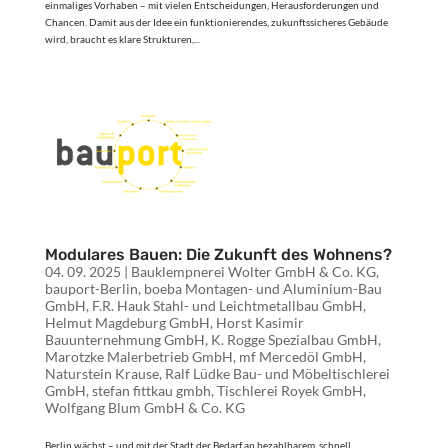
einmaliges Vorhaben – mit vielen Entscheidungen, Herausforderungen und
Chancen. Damit aus der Idee ein funktionierendes, zukunftssicheres Gebäude
wird, braucht es klare Strukturen,...
Modulares Bauen: Die Zukunft des Wohnens?
04. 09. 2025
|
Bauklempnerei Wolter GmbH & Co. KG
,
bauport-Berlin
,
boeba Montagen- und Aluminium-Bau
GmbH
,
F.R. Hauk Stahl- und Leichtmetallbau GmbH
,
Helmut Magdeburg GmbH
,
Horst Kasimir
Bauunternehmung GmbH
,
K. Rogge Spezialbau GmbH
,
Marotzke Malerbetrieb GmbH
,
mf Mercedöl GmbH
,
Naturstein Krause
,
Ralf Lüdke Bau- und Möbeltischlerei
GmbH
,
stefan fittkau gmbh
,
Tischlerei Royek GmbH
,
Wolfgang Blum GmbH & Co. KG
Berlin wächst – und mit der Stadt der Bedarf an bezahlbarem, schnell