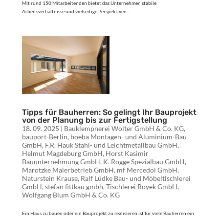
Mit rund 150 Mitarbeitenden bietet das Unternehmen stabile
Arbeitsverhältnisse und vielseitige Perspektiven....
Tipps für Bauherren: So gelingt Ihr Bauprojekt
von der Planung bis zur Fertigstellung
18. 09. 2025
|
Bauklempnerei Wolter GmbH & Co. KG
,
bauport-Berlin
,
boeba Montagen- und Aluminium-Bau
GmbH
,
F.R. Hauk Stahl- und Leichtmetallbau GmbH
,
Helmut Magdeburg GmbH
,
Horst Kasimir
Bauunternehmung GmbH
,
K. Rogge Spezialbau GmbH
,
Marotzke Malerbetrieb GmbH
,
mf Mercedöl GmbH
,
Naturstein Krause
,
Ralf Lüdke Bau- und Möbeltischlerei
GmbH
,
stefan fittkau gmbh
,
Tischlerei Royek GmbH
,
Wolfgang Blum GmbH & Co. KG
Ein Haus zu bauen oder ein Bauprojekt zu realisieren ist für viele Bauherren ein