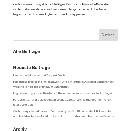
verfügbarem und zugleich nachhaltigem Wohnraum. Klassische Bauweisen
stoßen dabei zunehmend an ihre Grenzen: lange Bauzeiten, hohe Kosten,
begrenzte Fachkräfteverfügbarkeit. Eine Lösung gewinnt...
Alle Beiträge
Neueste Beiträge
Herzlich willkommen bei Bauport Berlin
Künstliche Intelligenz im Handwerk: Wie der virtuelle Assistent Besucher der
Website von boeba aluminium unterstützt
Digitalisierung auf der Baustelle: Effizienter bauen mit smarten Technologien
Fördermittel für die Gebäudesanierung 2026: Diese Maßnahmen lohnen sich
jetzt besonders
Ausbildungsplatzoffensive – Ausbildung im Metallbau bei der F.R. Hauk Stahl-
und Leichtmetallbau GmbH – Technik, Konstruktion und Karriere im Bauwesen
Archiv