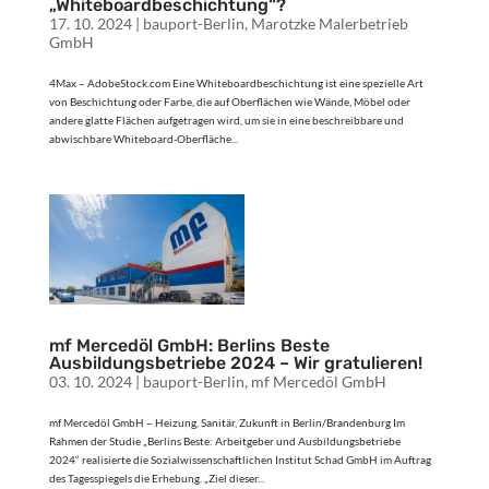
„Whiteboardbeschichtung“?
17. 10. 2024
|
bauport-Berlin
,
Marotzke Malerbetrieb
GmbH
4Max – AdobeStock.com Eine Whiteboardbeschichtung ist eine spezielle Art
von Beschichtung oder Farbe, die auf Oberflächen wie Wände, Möbel oder
andere glatte Flächen aufgetragen wird, um sie in eine beschreibbare und
abwischbare Whiteboard-Oberfläche...
mf Mercedöl GmbH: Berlins Beste
Ausbildungsbetriebe 2024 – Wir gratulieren!
03. 10. 2024
|
bauport-Berlin
,
mf Mercedöl GmbH
mf Mercedöl GmbH – Heizung, Sanitär, Zukunft in Berlin/Brandenburg Im
Rahmen der Studie „Berlins Beste: Arbeitgeber und Ausbildungsbetriebe
2024“ realisierte die Sozialwissenschaftlichen Institut Schad GmbH im Auftrag
des Tagesspiegels die Erhebung. „Ziel dieser...