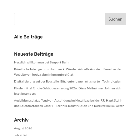
Alle Beiträge
Neueste Beiträge
Herzlich willkommen bei Bauport Berlin
Künstliche Intelligenz im Handwerk: Wie der virtuelle Assistent Besucher der
Website von boeba aluminium unterstützt
Digitalisierung auf der Baustelle: Effizienter bauen mit smarten Technologien
Fördermittel für die Gebäudesanierung 2026: Diese Maßnahmen lohnen sich
jetzt besonders
Ausbildungsplatzoffensive – Ausbildung im Metallbau bei der F.R. Hauk Stahl-
und Leichtmetallbau GmbH – Technik, Konstruktion und Karriere im Bauwesen
Archiv
August 2026
Juli 2026