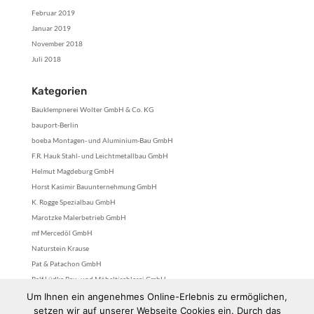
Februar 2019
Januar 2019
November 2018
Juli 2018
Kategorien
Bauklempnerei Wolter GmbH & Co. KG
bauport-Berlin
boeba Montagen- und Aluminium-Bau GmbH
F.R. Hauk Stahl- und Leichtmetallbau GmbH
Helmut Magdeburg GmbH
Horst Kasimir Bauunternehmung GmbH
K. Rogge Spezialbau GmbH
Marotzke Malerbetrieb GmbH
mf Mercedöl GmbH
Naturstein Krause
Pat & Patachon GmbH
Ralf Lüdke Bau- und Möbeltischlerei GmbH
stefan fittkau gmbh
Um Ihnen ein angenehmes Online-Erlebnis zu ermöglichen,
setzen wir auf unserer Webseite Cookies ein. Durch das
Tischlerei Royek GmbH