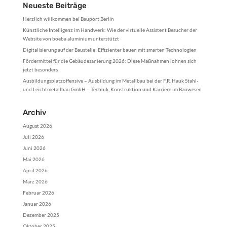
Neueste Beiträge
Herzlich willkommen bei Bauport Berlin
Künstliche Intelligenz im Handwerk: Wie der virtuelle Assistent Besucher der
Website von boeba aluminium unterstützt
Digitalisierung auf der Baustelle: Effizienter bauen mit smarten Technologien
Fördermittel für die Gebäudesanierung 2026: Diese Maßnahmen lohnen sich
jetzt besonders
Ausbildungsplatzoffensive – Ausbildung im Metallbau bei der F.R. Hauk Stahl-
und Leichtmetallbau GmbH – Technik, Konstruktion und Karriere im Bauwesen
Archiv
August 2026
Juli 2026
Juni 2026
Mai 2026
April 2026
März 2026
Februar 2026
Januar 2026
Dezember 2025
Oktober 2025