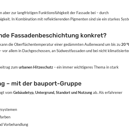
en aber zur langfristigen Funktionsfähigkeit der Fassade bei – durch
igkeit. In Kombination mit reflektierenden Pigmenten sind sie ein starkes Sys
rende Fassadenbeschichtung konkret?
e kann die Oberflächentemperatur einer gedämmten Außenwand um bis zu
20 °
– vor allem in Dachgeschossen, an Südwestfassaden und bei nicht klimatisierte
Beitrag zum
urbanen Hitzeschutz
– ein immer wichtigeres Thema in stark
g – mit der bauport-Gruppe
ängt vom
Gebäudetyp, Untergrund, Standort und Nutzung
ab. Als erfahrener
tzsystemen
farben
und Vorbehandlung