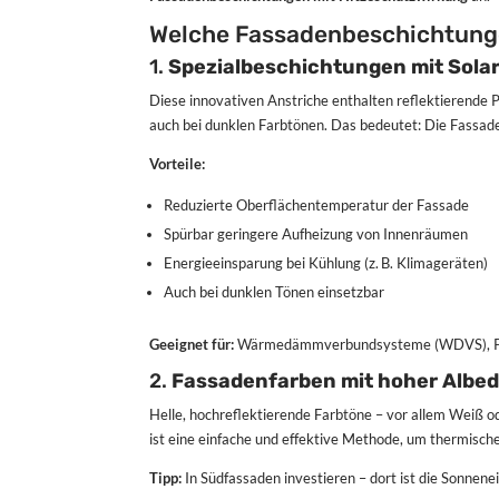
Welche Fassadenbeschichtungen
1.
Spezialbeschichtungen mit Sola
Diese innovativen Anstriche enthalten reflektierende P
auch bei dunklen Farbtönen. Das bedeutet: Die Fassade
Vorteile:
Reduzierte Oberflächentemperatur der Fassade
Spürbar geringere Aufheizung von Innenräumen
Energieeinsparung bei Kühlung (z. B. Klimageräten)
Auch bei dunklen Tönen einsetzbar
Geeignet für:
Wärmedämmverbundsysteme (WDVS), Put
2.
Fassadenfarben mit hoher Albe
Helle, hochreflektierende Farbtöne – vor allem Weiß o
ist eine einfache und effektive Methode, um thermisch
Tipp:
In Südfassaden investieren – dort ist die Sonnene