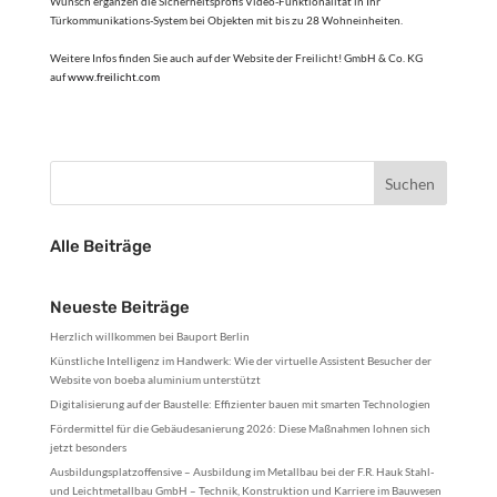
Wunsch ergänzen die Sicherheitsprofis Video-Funktionalität in Ihr
Türkommunikations-System bei Objekten mit bis zu 28 Wohneinheiten.
Weitere Infos finden Sie auch auf der Website der Freilicht! GmbH & Co. KG
auf
www.freilicht.com
Alle Beiträge
Neueste Beiträge
Herzlich willkommen bei Bauport Berlin
Künstliche Intelligenz im Handwerk: Wie der virtuelle Assistent Besucher der
Website von boeba aluminium unterstützt
Digitalisierung auf der Baustelle: Effizienter bauen mit smarten Technologien
Fördermittel für die Gebäudesanierung 2026: Diese Maßnahmen lohnen sich
jetzt besonders
Ausbildungsplatzoffensive – Ausbildung im Metallbau bei der F.R. Hauk Stahl-
und Leichtmetallbau GmbH – Technik, Konstruktion und Karriere im Bauwesen