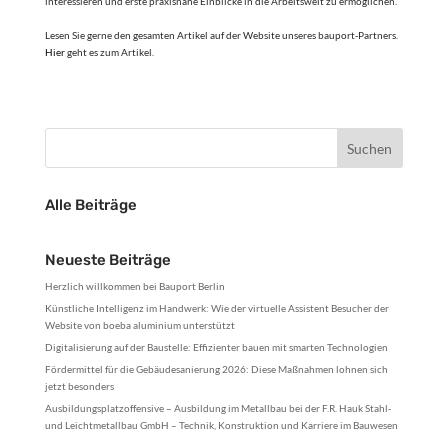
interessieren und erste praxisnahe Einblicke in die Arbeitswelt zu ermöglichen.
Lesen Sie gerne den gesamten Artikel auf der Website unseres bauport-Partners.
Hier
geht es zum Artikel.
Alle Beiträge
Neueste Beiträge
Herzlich willkommen bei Bauport Berlin
Künstliche Intelligenz im Handwerk: Wie der virtuelle Assistent Besucher der
Website von boeba aluminium unterstützt
Digitalisierung auf der Baustelle: Effizienter bauen mit smarten Technologien
Fördermittel für die Gebäudesanierung 2026: Diese Maßnahmen lohnen sich
jetzt besonders
Ausbildungsplatzoffensive – Ausbildung im Metallbau bei der F.R. Hauk Stahl-
und Leichtmetallbau GmbH – Technik, Konstruktion und Karriere im Bauwesen