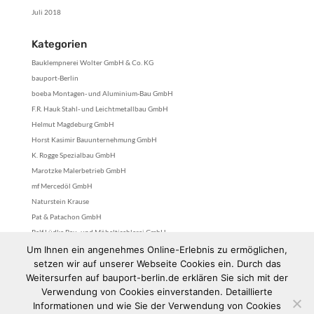
Juli 2018
Kategorien
Bauklempnerei Wolter GmbH & Co. KG
bauport-Berlin
boeba Montagen- und Aluminium-Bau GmbH
F.R. Hauk Stahl- und Leichtmetallbau GmbH
Helmut Magdeburg GmbH
Horst Kasimir Bauunternehmung GmbH
K. Rogge Spezialbau GmbH
Marotzke Malerbetrieb GmbH
mf Mercedöl GmbH
Naturstein Krause
Pat & Patachon GmbH
Ralf Lüdke Bau- und Möbeltischlerei GmbH
stefan fittkau gmbh
Um Ihnen ein angenehmes Online-Erlebnis zu ermöglichen,
setzen wir auf unserer Webseite Cookies ein. Durch das
Tischlerei Royek GmbH
Weitersurfen auf bauport-berlin.de erklären Sie sich mit der
Uncategorized
Verwendung von Cookies einverstanden. Detaillierte
Wolfgang Blum GmbH & Co. KG
Informationen und wie Sie der Verwendung von Cookies