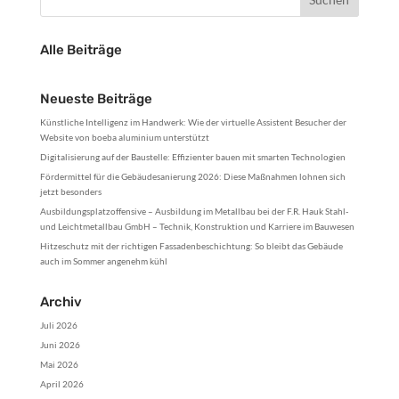
Alle Beiträge
Neueste Beiträge
Künstliche Intelligenz im Handwerk: Wie der virtuelle Assistent Besucher der
Website von boeba aluminium unterstützt
Digitalisierung auf der Baustelle: Effizienter bauen mit smarten Technologien
Fördermittel für die Gebäudesanierung 2026: Diese Maßnahmen lohnen sich
jetzt besonders
Ausbildungsplatzoffensive – Ausbildung im Metallbau bei der F.R. Hauk Stahl-
und Leichtmetallbau GmbH – Technik, Konstruktion und Karriere im Bauwesen
Hitzeschutz mit der richtigen Fassadenbeschichtung: So bleibt das Gebäude
auch im Sommer angenehm kühl
Archiv
Juli 2026
Juni 2026
Mai 2026
April 2026