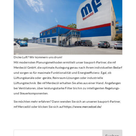
Dicke Luft? Wir kümmern uns drum!
Mit modernsten Planungsmethoden ermittelt unser bauport-Partner, die mf
Merdecöl GmbH, die optimale Auslegung genau nach Ihrem individuellen Bedarf
und sorgen so für maximale Funktionalität und Energieeffizienz. Egal, ob
Lüftungskanäle oder -geräte, Reinraum-Lösungen oder industrielle
Lüftungstechnik: Bei mf Merdecöl erhalten Sie alles aus einer Hand. Angefangen
bei Ventilatoren, über leistungsstarke Filter bis hin zu intelligenten Regelungs-
und Steuerkomponenten.
Sie möchten mehr erfahren? Dann wenden Sie sich an unseren bauport-Partner,
mf Mercedöl oder klicken Sie sich auf
https://www.mercedoel.de/