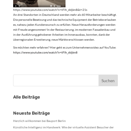
https://www.youtube.com/watch?v=tFIh_ddjkn8&t=21s
An drei Standorten in Deutschland werden mehr als 60 Mitarbeiter beschäftigt.
Die personelle Besetzung und das technische Equipment der Betriebe erlauben
es, nahezu jeden Kundenwunsch zu erfüllen. Neue Herausforderungen werden
mit Freude angenommen! In der Restaurierung, im modernen Fassadenbau und
in der Ausführung gehobener Arbeiten im Innenausbau, konnten, dank der
überregionalen Erweiterung, neue Märkte erschlossen werden.
Sie möchten mehr erfahren? Hier geht es zum Unternehmensvideo auf YouTube:
https://www.youtube.com/watch?v=tFIh_ddjkn8
Alle Beiträge
Neueste Beiträge
Herzlich willkommen bei Bauport Berlin
Künstliche Intelligenz im Handwerk: Wie der virtuelle Assistent Besucher der