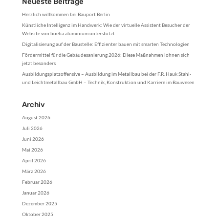
Neueste Beiträge
Herzlich willkommen bei Bauport Berlin
Künstliche Intelligenz im Handwerk: Wie der virtuelle Assistent Besucher der
Website von boeba aluminium unterstützt
Digitalisierung auf der Baustelle: Effizienter bauen mit smarten Technologien
Fördermittel für die Gebäudesanierung 2026: Diese Maßnahmen lohnen sich
jetzt besonders
Ausbildungsplatzoffensive – Ausbildung im Metallbau bei der F.R. Hauk Stahl-
und Leichtmetallbau GmbH – Technik, Konstruktion und Karriere im Bauwesen
Archiv
August 2026
Juli 2026
Juni 2026
Mai 2026
April 2026
März 2026
Februar 2026
Januar 2026
Dezember 2025
Oktober 2025