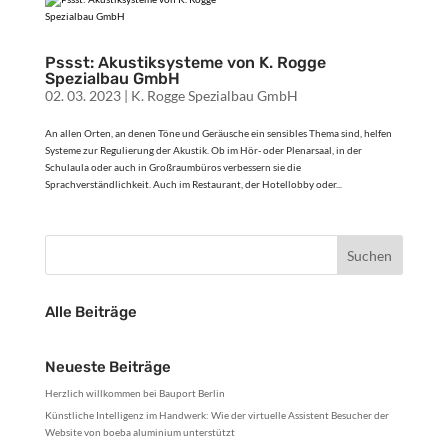
Pssst: Akustiksysteme von K. Rogge
Spezialbau GmbH
02. 03. 2023
|
K. Rogge Spezialbau GmbH
An allen Orten, an denen Töne und Geräusche ein sensibles Thema sind, helfen
Systeme zur Regulierung der Akustik. Ob im Hör- oder Plenarsaal, in der
Schulaula oder auch in Großraumbüros verbessern sie die
Sprachverständlichkeit. Auch im Restaurant, der Hotellobby oder...
Alle Beiträge
Neueste Beiträge
Herzlich willkommen bei Bauport Berlin
Künstliche Intelligenz im Handwerk: Wie der virtuelle Assistent Besucher der
Website von boeba aluminium unterstützt