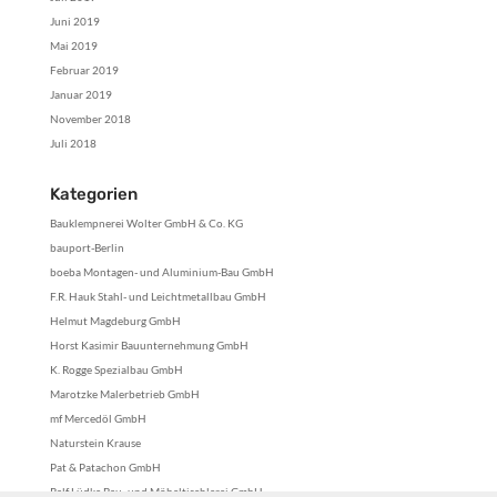
Juni 2019
Mai 2019
Februar 2019
Januar 2019
November 2018
Juli 2018
Kategorien
Bauklempnerei Wolter GmbH & Co. KG
bauport-Berlin
boeba Montagen- und Aluminium-Bau GmbH
F.R. Hauk Stahl- und Leichtmetallbau GmbH
Helmut Magdeburg GmbH
Horst Kasimir Bauunternehmung GmbH
K. Rogge Spezialbau GmbH
Marotzke Malerbetrieb GmbH
mf Mercedöl GmbH
Naturstein Krause
Pat & Patachon GmbH
Ralf Lüdke Bau- und Möbeltischlerei GmbH