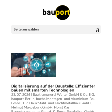
Seite auswählen
Digitalisierung auf der Baustelle: Effizienter
bauen mit smarten Technologien
23. 07. 2026
|
Bauklempnerei Wolter GmbH & Co. KG
,
bauport-Berlin
,
boeba Montagen- und Aluminium-Bau
GmbH
,
F.R. Hauk Stahl- und Leichtmetallbau GmbH
,
Helmut Magdeburg GmbH
,
Horst Kasimir
Bauunternehmung GmbH
,
K. Rogge Spezialbau GmbH
,