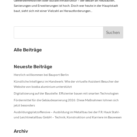
Gewerbeimmobilien oder soziale Infrastruktur – der Bedarf an Neubauten,
Sanierungen und Erweiterungen ist hoch. Doch wer heute in der Hauptstadt
baut, sieht sich mit einer Vielzahl an Herausforderungen...
Alle Beiträge
Neueste Beiträge
Herzlich willkommen bei Bauport Berlin
Künstliche Intelligenz im Handwerk: Wie der virtuelle Assistent Besucher der
Website von boeba aluminium unterstützt
Digitalisierung auf der Baustelle: Effizienter bauen mit smarten Technologien
Fördermittel für die Gebäudesanierung 2026: Diese Maßnahmen lohnen sich
jetzt besonders
Ausbildungsplatzoffensive – Ausbildung im Metallbau bei der F.R. Hauk Stahl-
und Leichtmetallbau GmbH – Technik, Konstruktion und Karriere im Bauwesen
Archiv