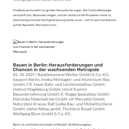
Die Baubranche steht vor großen Herausforderungen: Der Fachkräftemangel
verschärft sich, Baukosten steigen, und der Zeitdruck bei Projekten nimmt zu.
Gleichzeitig schreitet die Digitalisierung weiter voran – mit ihr auch die Robotik
auf der Baustelle. Was heute noch...
Bauen in Berlin: Herausforderungen und
Chancen in der wachsenden Metropole
02. 10. 2025
|
Bauklempnerei Wolter GmbH & Co. KG
,
bauport-Berlin
,
boeba Montagen- und Aluminium-Bau
GmbH
,
F.R. Hauk Stahl- und Leichtmetallbau GmbH
,
Helmut Magdeburg GmbH
,
Horst Kasimir
Bauunternehmung GmbH
,
K. Rogge Spezialbau GmbH
,
Marotzke Malerbetrieb GmbH
,
mf Mercedöl GmbH
,
Naturstein Krause
,
Ralf Lüdke Bau- und Möbeltischlerei
GmbH
,
stefan fittkau gmbh
,
Tischlerei Royek GmbH
,
Wolfgang Blum GmbH & Co. KG
Berlin ist und bleibt eine Stadt im Wandel. Ob Wohnungsbau,