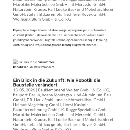
Marotzke Malerbetrieb GmbH
,
mf Mercedöl GmbH
,
Naturstein Krause
,
Ralf Lüdke Bau- und Möbeltischlerei
GmbH
,
stefan fittkau gmbh
,
Tischlerei Royek GmbH
,
Wolfgang Blum GmbH & Co. KG
Papierpläne, lange Kommunikationswege, Verzögerungen durch unklare
Zuständigkeiten – das war einmal. Die Baubranche erlebt aktuell einen
grundlegenden Wandel: Digitale Technologien halten Einzug in Planung,
Ausführung und Projektmanagement. Richtig eingesetzt, machen...
Ein Blick in die Zukunft: Wie Robotik die
Baustelle verändert
13. 05. 2026
|
Bauklempnerei Wolter GmbH & Co. KG
,
bauport-Berlin
,
boeba Montagen- und Aluminium-Bau
GmbH
,
F.R. Hauk Stahl- und Leichtmetallbau GmbH
,
Helmut Magdeburg GmbH
,
Horst Kasimir
Bauunternehmung GmbH
,
K. Rogge Spezialbau GmbH
,
Marotzke Malerbetrieb GmbH
,
mf Mercedöl GmbH
,
Naturstein Krause
,
Ralf Lüdke Bau- und Möbeltischlerei
GmbH
,
stefan fittkau gmbh
,
Tischlerei Royek GmbH
,
Wolfgang Blum GmbH & Co. KG