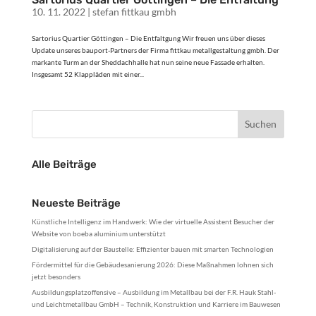
10. 11. 2022
|
stefan fittkau gmbh
Sartorius Quartier Göttingen – Die Entfaltgung Wir freuen uns über dieses
Update unseres bauport-Partners der Firma fittkau metallgestaltung gmbh. Der
markante Turm an der Sheddachhalle hat nun seine neue Fassade erhalten.
Insgesamt 52 Klappläden mit einer...
Alle Beiträge
Neueste Beiträge
Künstliche Intelligenz im Handwerk: Wie der virtuelle Assistent Besucher der
Website von boeba aluminium unterstützt
Digitalisierung auf der Baustelle: Effizienter bauen mit smarten Technologien
Fördermittel für die Gebäudesanierung 2026: Diese Maßnahmen lohnen sich
jetzt besonders
Ausbildungsplatzoffensive – Ausbildung im Metallbau bei der F.R. Hauk Stahl-
und Leichtmetallbau GmbH – Technik, Konstruktion und Karriere im Bauwesen