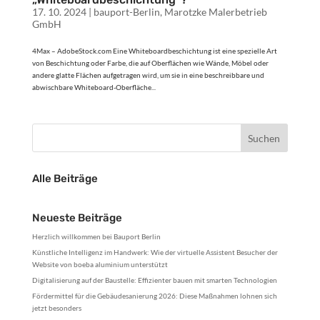
17. 10. 2024
|
bauport-Berlin
,
Marotzke Malerbetrieb
GmbH
4Max – AdobeStock.com Eine Whiteboardbeschichtung ist eine spezielle Art
von Beschichtung oder Farbe, die auf Oberflächen wie Wände, Möbel oder
andere glatte Flächen aufgetragen wird, um sie in eine beschreibbare und
abwischbare Whiteboard-Oberfläche...
Alle Beiträge
Neueste Beiträge
Herzlich willkommen bei Bauport Berlin
Künstliche Intelligenz im Handwerk: Wie der virtuelle Assistent Besucher der
Website von boeba aluminium unterstützt
Digitalisierung auf der Baustelle: Effizienter bauen mit smarten Technologien
Fördermittel für die Gebäudesanierung 2026: Diese Maßnahmen lohnen sich
jetzt besonders